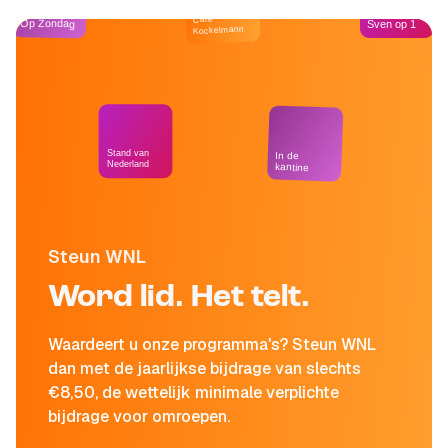
Café
Op Zondag
Sven op 1
Kockelmann
Stand van
In de
Nederland
kantine
Steun WNL
Word lid. Het telt.
Waardeert u onze programma's? Steun WNL
dan met de jaarlijkse bijdrage van slechts
€8,50, de wettelijk minimale verplichte
bijdrage voor omroepen.