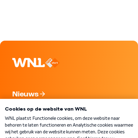
Nieuws
Programma's
Over WNL
Nieuwsbrief
Word Lid