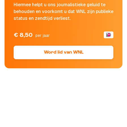
Hiermee helpt u ons journalistieke geluid te
behouden en voorkomt u dat WNL zijn publieke
status en zendtijd verliest.
€ 8,50
per jaar
Word lid van WNL