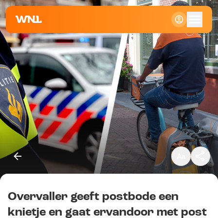
Klein
Standaard
Groot
Overvaller geeft postbode een
Kopieer link
knietje en gaat ervandoor met post