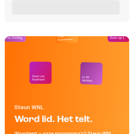
Café
Op Zondag
Sven op 1
Kockelmann
Stand van
In de
Nederland
kantine
Steun WNL
Word lid. Het telt.
Waardeert u onze programma's? Steun WNL