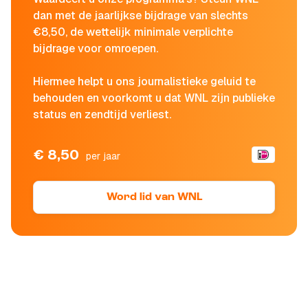
dan met de jaarlijkse bijdrage van slechts
€8,50, de wettelijk minimale verplichte
bijdrage voor omroepen.
Hiermee helpt u ons journalistieke geluid te
behouden en voorkomt u dat WNL zijn publieke
status en zendtijd verliest.
€ 8,50
per jaar
Word lid van WNL