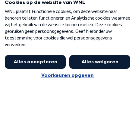
Over WNL
Nieuwsbrief
Word Lid
Meer WNL voor jou
Nieuwe ‘onderkoning’ Buma wil tot
zijn 70ste aanblijven
Algemene voorwaarden
Cookie-instellingen
Privacy statement