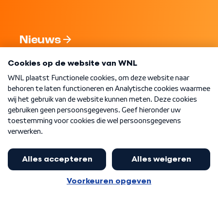
Nieuws
Programma's
Over WNL
Nieuwsbrief
Word Lid
Meer WNL voor jou