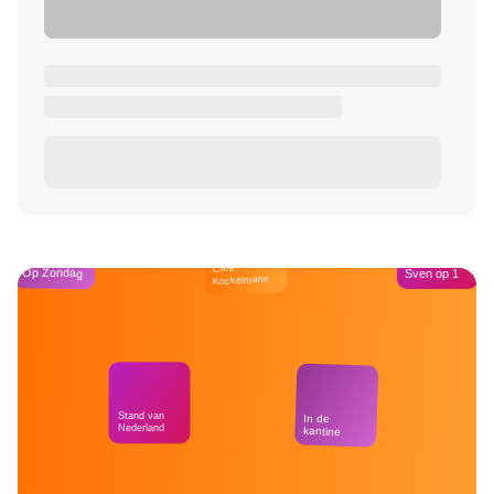
Café
Op Zondag
Sven op 1
Kockelmann
Stand van
In de
Nederland
kantine