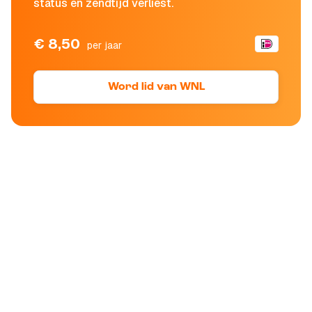
status en zendtijd verliest.
€ 8,50
per jaar
Word lid van WNL