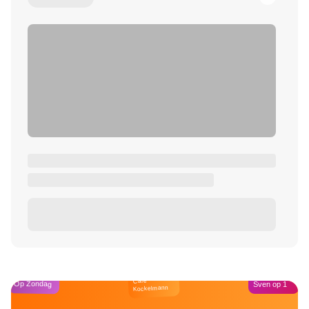
Café
Op Zondag
Sven op 1
Kockelmann