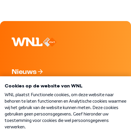
Nieuws
Programma's
Over WNL
Nieuwsbrief
Word Lid