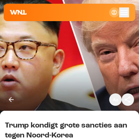
Klein
Standaard
Groot
Trump kondigt grote sancties aan
Kopieer link
tegen Noord-Korea