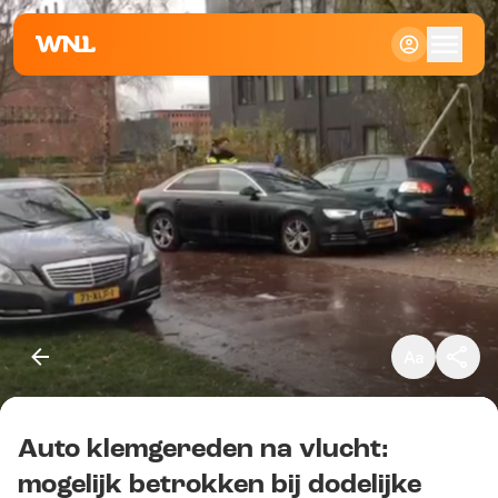
Klein
Standaard
Groot
Auto klemgereden na vlucht:
Kopieer link
mogelijk betrokken bij dodelijke