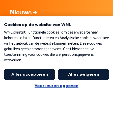
Nieuws
Programma's
Over WNL
Nieuwsbrief
Word Lid
Meer WNL voor jou
Eerste Kamer akkoord met begroting
van minister Sjoerdsma
Algemene voorwaarden
Cookie-instellingen