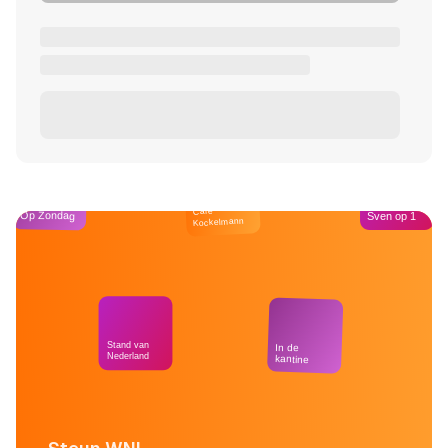
Café
Op Zondag
Sven op 1
Kockelmann
Stand van
In de
Nederland
kantine