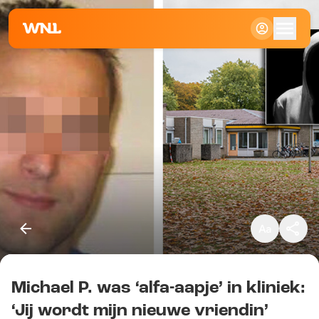
Klein
Standaard
Groot
Michael P. was ‘alfa-aapje’ in kliniek:
Kopieer link
‘Jij wordt mijn nieuwe vriendin’