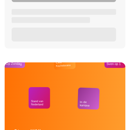
Café
Op Zondag
Sven op 1
Kockelmann
Stand van
In de
Nederland
kantine