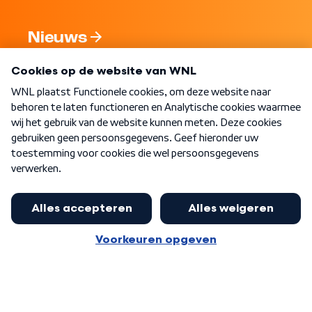
Nieuws
Programma's
Over WNL
Nieuwsbrief
Word Lid
Meer WNL voor jou
Presentator Frank van Leeuwen sluit
aan bij Goedenavond Nederland