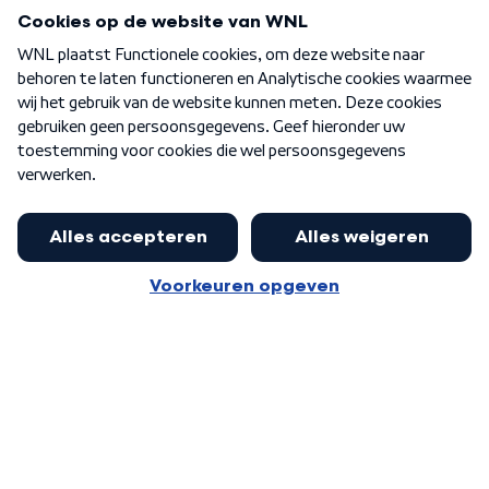
Programma's
Over WNL
Nieuwsbrief
Word Lid
Meer WNL voor jou
Burgemeester Halsema kritisch:
kabinet deinsde in coronaperiode
Algemene voorwaarden
Cookie-instellingen
terug voor landelijke regie bij
Privacy statement
demonstraties