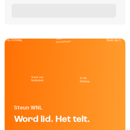
Café
Op Zondag
Sven op 1
Kockelmann
Stand van
In de
Nederland
kantine
Steun WNL
Word lid. Het telt.