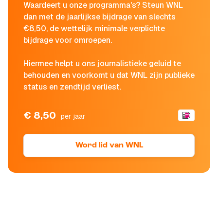
Waardeert u onze programma's? Steun WNL
dan met de jaarlijkse bijdrage van slechts
€8,50, de wettelijk minimale verplichte
bijdrage voor omroepen.
Hiermee helpt u ons journalistieke geluid te
behouden en voorkomt u dat WNL zijn publieke
status en zendtijd verliest.
€ 8,50
per jaar
Word lid van WNL