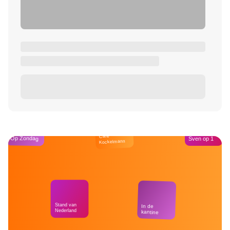
Café
Op Zondag
Sven op 1
Kockelmann
Stand van
In de
Nederland
kantine