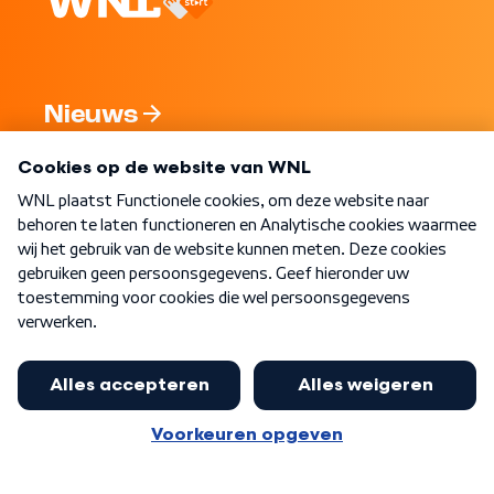
Nieuws
Programma's
Over WNL
Nieuwsbrief
Word Lid