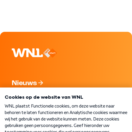
Nieuws
Programma's
Over WNL
Nieuwsbrief
Word Lid