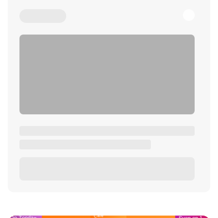
Café
Op Zondag