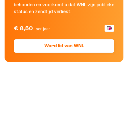
behouden en voorkomt u dat WNL zijn publieke
status en zendtijd verliest.
€ 8,50
per jaar
Word lid van WNL