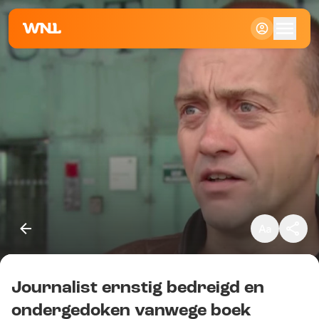
Klein
Standaard
Groot
Journalist ernstig bedreigd en
Kopieer link
ondergedoken vanwege boek