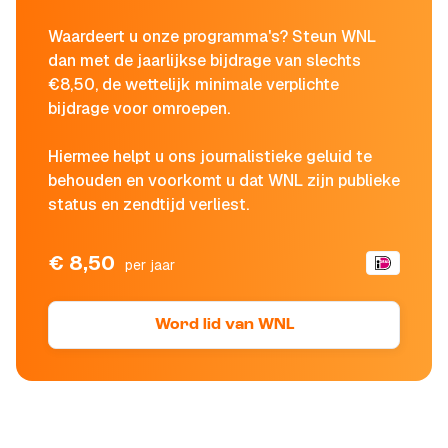
Waardeert u onze programma's? Steun WNL
dan met de jaarlijkse bijdrage van slechts
€8,50, de wettelijk minimale verplichte
bijdrage voor omroepen.
Hiermee helpt u ons journalistieke geluid te
behouden en voorkomt u dat WNL zijn publieke
status en zendtijd verliest.
€ 8,50
per jaar
Word lid van WNL