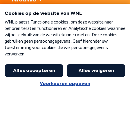
Programma's
Over WNL
Nieuwsbrief
Word Lid
Meer WNL voor jou
Eerste Kamer akkoord met begroting
van minister Sjoerdsma
Algemene voorwaarden
Cookie-instellingen
Privacy statement