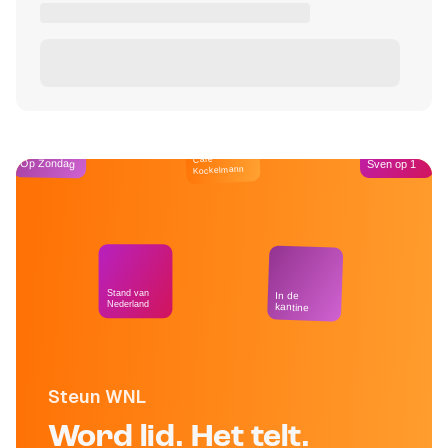
Café
Op Zondag
Sven op 1
Kockelmann
Stand van
In de
Nederland
kantine
Steun WNL
Word lid. Het telt.