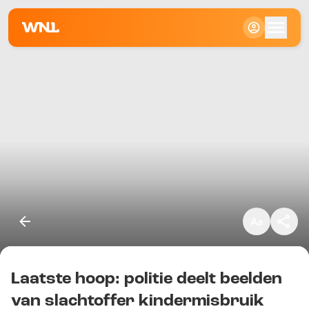
Klein
Standaard
Groot
Laatste hoop: politie deelt beelden
Kopieer link
van slachtoffer kindermisbruik