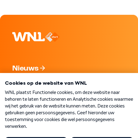
Nieuws
Programma's
Over WNL
Nieuwsbrief
Word Lid