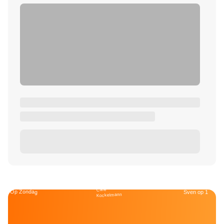
Café
Op Zondag
Sven op 1
Kockelmann