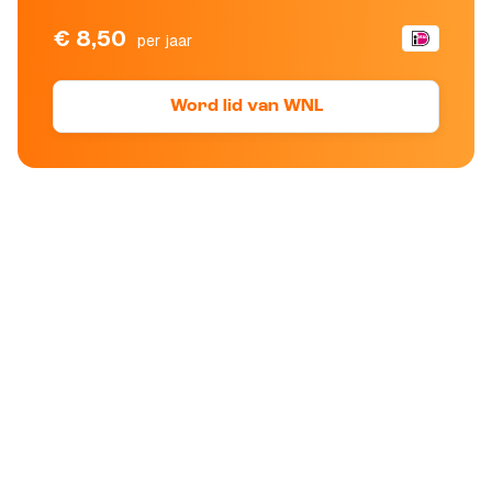
€ 8,50
per jaar
Word lid van WNL