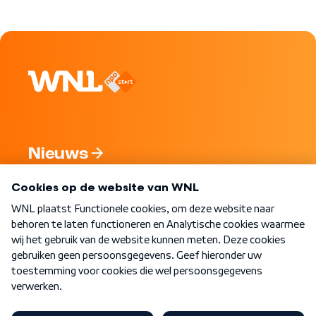
Nieuws
Programma's
Over WNL
Nieuwsbrief
Word Lid