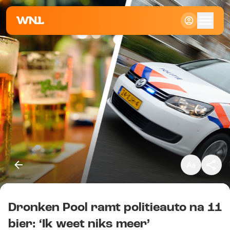
Klein
Standaard
Groot
Dronken Pool ramt politieauto na 11
Kopieer link
bier: ‘Ik weet niks meer’