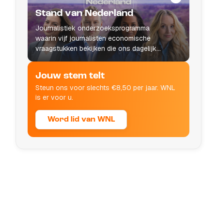
Stand van Nederland
Journalistiek onderzoeksprogramma
waarin vijf journalisten economische
vraagstukken bekijken die ons dagelijks
leven raken.
Jouw stem telt
Steun ons voor slechts €8,50 per jaar. WNL
is er voor u.
Word lid van WNL