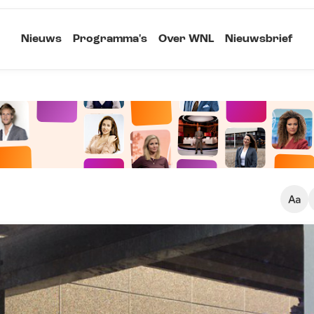
Nieuws
Programma's
Over WNL
Nieuwsbrief
Klein
Kopieer link
Standaard
Groot