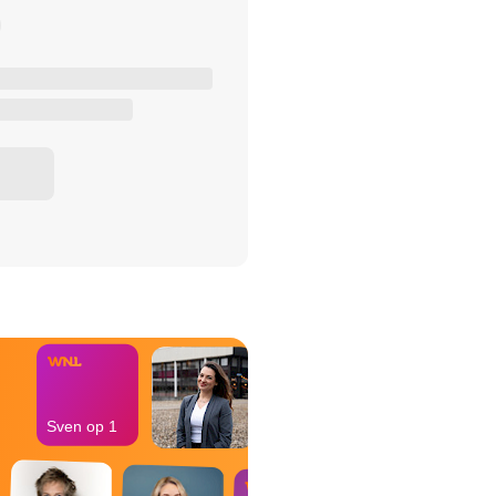
het Misdaad-
bureau
Sven op 1