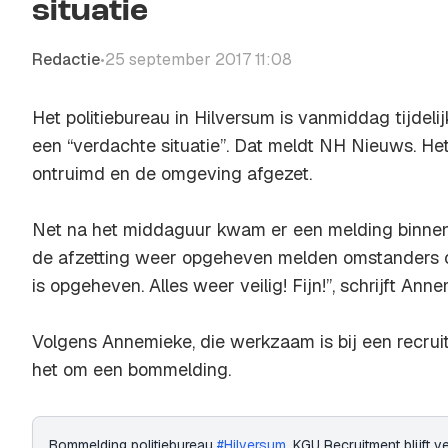
situatie
Redactie
25 september 2017 11:08
•
Het politiebureau in Hilversum is vanmiddag tijde
een “verdachte situatie”. Dat meldt NH Nieuws. He
ontruimd en de omgeving afgezet.
Net na het middaguur kwam er een melding binnen bi
de afzetting weer opgeheven melden omstanders op
is opgeheven. Alles weer veilig! Fijn!”, schrijft Anne
Volgens Annemieke, die werkzaam is bij een recruite
het om een bommelding.
Bommelding politiebureau
#Hilversum
. KGU Recruitment blijft ve