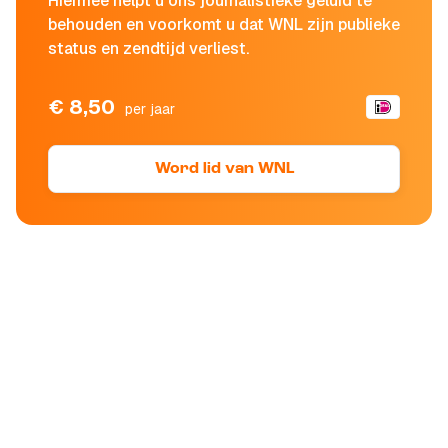
Hiermee helpt u ons journalistieke geluid te
behouden en voorkomt u dat WNL zijn publieke
status en zendtijd verliest.
€ 8,50
per jaar
Word lid van WNL