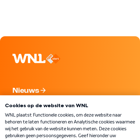
Nieuws
Programma's
Over WNL
Nieuwsbrief
Word Lid