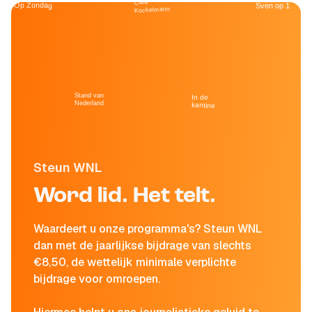
Café
Op Zondag
Sven op 1
Kockelmann
Stand van
In de
Nederland
kantine
Steun WNL
Word lid. Het telt.
Waardeert u onze programma's? Steun WNL
dan met de jaarlijkse bijdrage van slechts
€8,50, de wettelijk minimale verplichte
bijdrage voor omroepen.