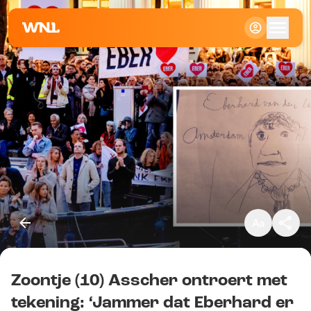
Klein
Standaard
Groot
Zoontje (10) Asscher ontroert met
Kopieer link
tekening: ‘Jammer dat Eberhard er