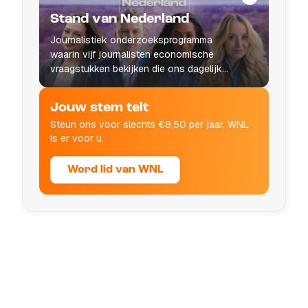
Stand van Nederland
Journalistiek onderzoeksprogramma
waarin vijf journalisten economische
vraagstukken bekijken die ons dagelijks
leven raken.
Jouw stem telt
Steun ons voor slechts €8,50 per jaar. WNL
is er voor u.
Word lid van WNL