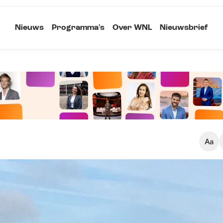
Nieuws
Programma's
Over WNL
Nieuwsbrief
Klein
Kopieer link
Standaard
Groot