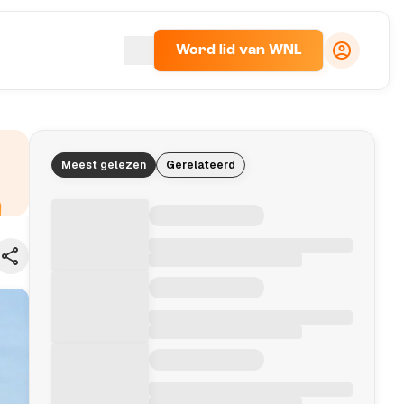
Word lid van WNL
Meest gelezen
Gerelateerd