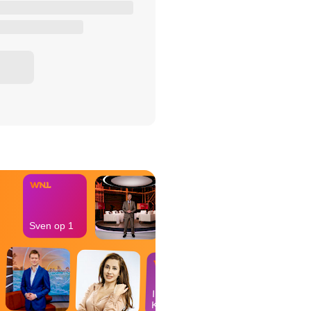
het Misdaad-
bureau
Sven op 1
In de
Kantine