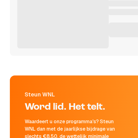
Steun WNL
Word lid. Het telt.
Waardeert u onze programma's? Steun
WNL dan met de jaarlijkse bijdrage van
slechts €8,50, de wettelijk minimale