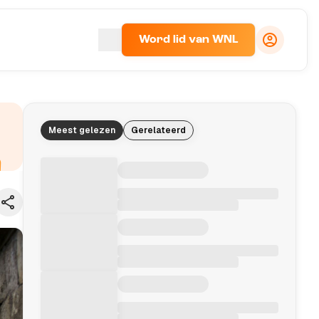
Word lid van WNL
Meest gelezen
Gerelateerd