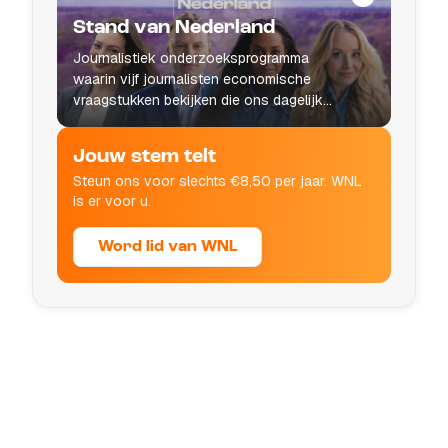
Stand van Nederland
Journalistiek onderzoeksprogramma
waarin vijf journalisten economische
vraagstukken bekijken die ons dagelijks
leven raken.
Jouw stem telt
Steun ons voor slechts €8,50 per jaar. WNL
is er voor u.
Word lid van WNL