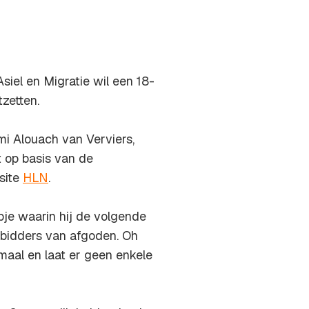
iel en Migratie wil een 18-
zetten.
i Alouach van Verviers,
t op basis van de
site
HLN
.
pje waarin hij de volgende
anbidders van afgoden. Oh
lemaal en laat er geen enkele