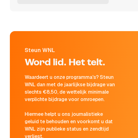
Steun WNL
Word lid. Het telt.
Waardeert u onze programma's? Steun
WNL dan met de jaarlijkse bijdrage van
slechts €8,50, de wettelijk minimale
verplichte bijdrage voor omroepen.
Hiermee helpt u ons journalistieke
geluid te behouden en voorkomt u dat
WNL zijn publieke status en zendtijd
verliest.