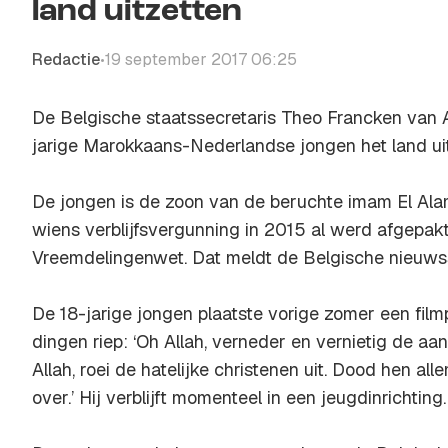
land uitzetten
Redactie
19 september 2017 06:25
•
De Belgische staatssecretaris Theo Francken van As
jarige Marokkaans-Nederlandse jongen het land uit
De jongen is de zoon van de beruchte imam El Alam
wiens verblijfsvergunning in 2015 al werd afgepak
Vreemdelingenwet. Dat meldt de Belgische nieuws
De 18-jarige jongen plaatste vorige zomer een film
dingen riep: ‘Oh Allah, verneder en vernietig de a
Allah, roei de hatelijke christenen uit. Dood hen al
over.’ Hij verblijft momenteel in een jeugdinrichting.