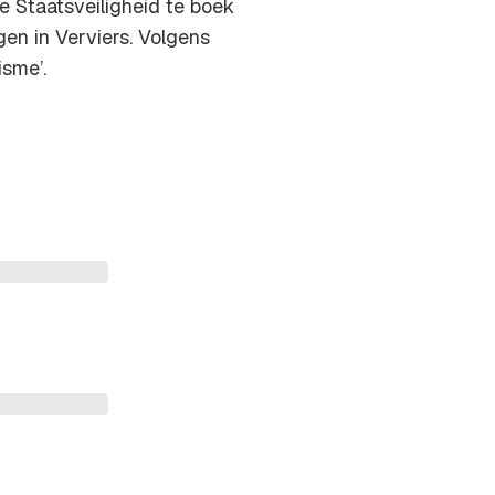
 Staatsveiligheid te boek
ngen in Verviers. Volgens
isme’.