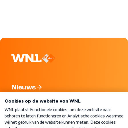
Nieuws
Programma's
Over WNL
Nieuwsbrief
Word Lid