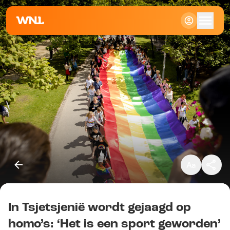
Klein
Standaard
Groot
In Tsjetsjenië wordt gejaagd op
Kopieer link
homo’s: ‘Het is een sport geworden’