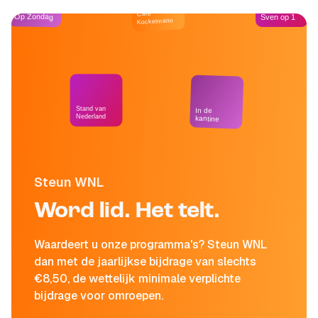
Café
Op Zondag
Sven op 1
Kockelmann
Stand van
In de
Nederland
kantine
Steun WNL
Word lid. Het telt.
Waardeert u onze programma's? Steun WNL
dan met de jaarlijkse bijdrage van slechts
€8,50, de wettelijk minimale verplichte
bijdrage voor omroepen.