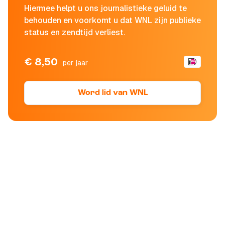
Hiermee helpt u ons journalistieke geluid te
behouden en voorkomt u dat WNL zijn publieke
status en zendtijd verliest.
€ 8,50
per jaar
Word lid van WNL