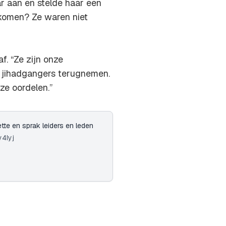
r aan en stelde haar een
d komen? Ze waren niet
f. “Ze zijn onze
e jihadgangers terugnemen.
ze oordelen.”
e en sprak leiders en leden
y4Iyj