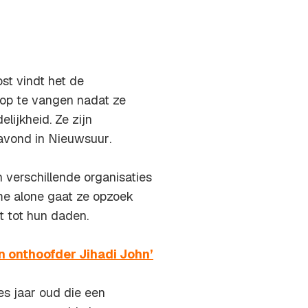
st vindt het de
 op te vangen nadat ze
lijkheid. Ze zijn
navond in
Nieuwsuur
.
 verschillende organisaties
me alone
gaat ze opzoek
t tot hun daden.
n onthoofder Jihadi John’
s jaar oud die een