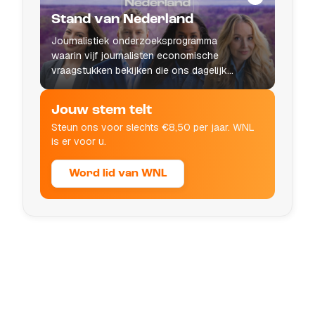
Stand van Nederland
Journalistiek onderzoeksprogramma
waarin vijf journalisten economische
vraagstukken bekijken die ons dagelijks
leven raken.
Jouw stem telt
Steun ons voor slechts €8,50 per jaar. WNL
is er voor u.
Word lid van WNL