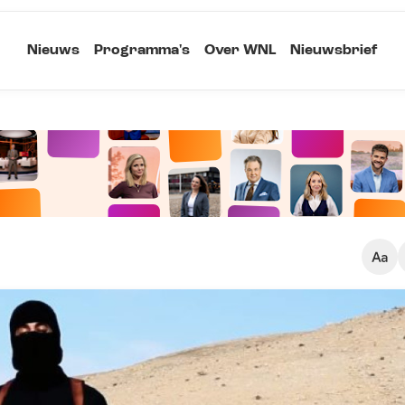
Nieuws
Programma's
Over WNL
Nieuwsbrief
Klein
Kopieer link
Standaard
Groot