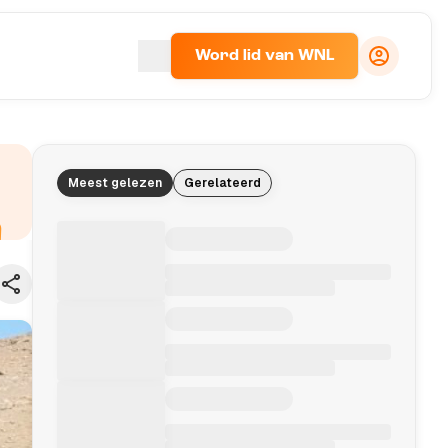
Word lid van WNL
Meest gelezen
Gerelateerd