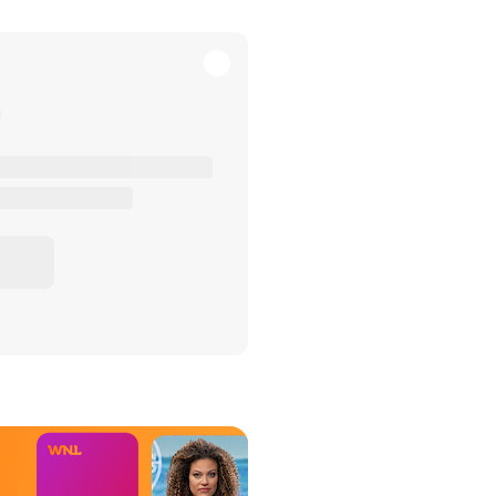
het Misdaad-
bureau