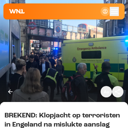
Klein
Standaard
Groot
BREKEND: Klopjacht op terroristen
Kopieer link
in Engeland na mislukte aanslag