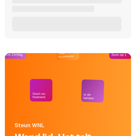
Café
Op Zondag
Sven op 1
Kockelmann
Stand van
In de
Nederland
kantine
Steun WNL