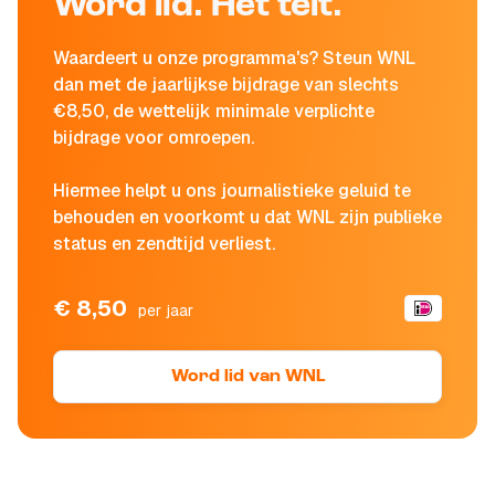
Word lid. Het telt.
Waardeert u onze programma's? Steun WNL
dan met de jaarlijkse bijdrage van slechts
€8,50, de wettelijk minimale verplichte
bijdrage voor omroepen.
Hiermee helpt u ons journalistieke geluid te
behouden en voorkomt u dat WNL zijn publieke
status en zendtijd verliest.
€ 8,50
per jaar
Word lid van WNL