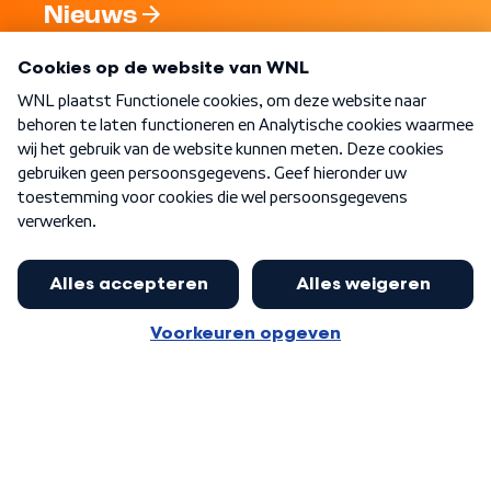
Nieuws
Programma's
Over WNL
Nieuwsbrief
Word Lid
Meer WNL voor jou
Eerste Kamer akkoord met begroting
van minister Sjoerdsma
Algemene voorwaarden
Cookie-instellingen
Privacy statement