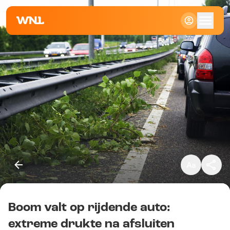
Klein
Standaard
Groot
Boom valt op rijdende auto:
Kopieer link
extreme drukte na afsluiten