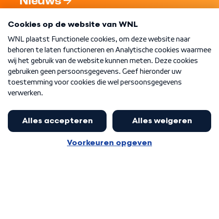
Nieuws
Programma's
Over WNL
Nieuwsbrief
Word Lid
Meer WNL voor jou
Presentator Frank van Leeuwen sluit
aan bij Goedenavond Nederland
Algemene voorwaarden
Cookie-instellingen
Privacy statement