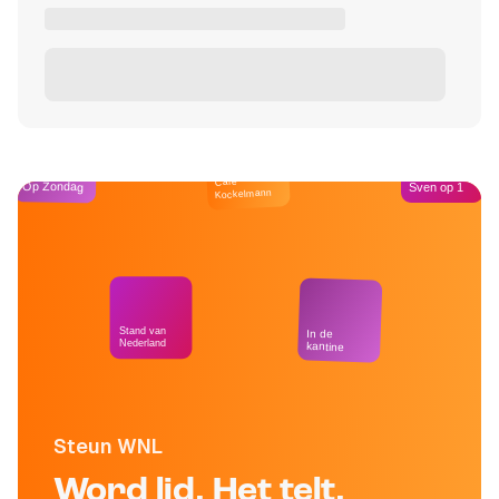
Café
Op Zondag
Sven op 1
Kockelmann
Stand van
In de
Nederland
kantine
Steun WNL
Word lid. Het telt.