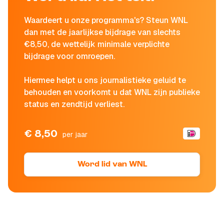
Waardeert u onze programma's? Steun WNL
dan met de jaarlijkse bijdrage van slechts
€8,50, de wettelijk minimale verplichte
bijdrage voor omroepen.
Hiermee helpt u ons journalistieke geluid te
behouden en voorkomt u dat WNL zijn publieke
status en zendtijd verliest.
€ 8,50
per jaar
Word lid van WNL