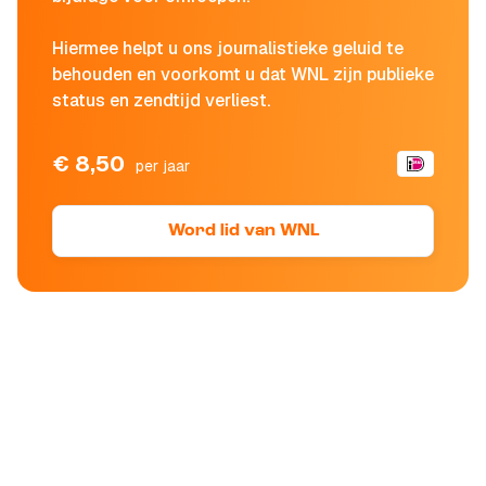
Hiermee helpt u ons journalistieke geluid te
behouden en voorkomt u dat WNL zijn publieke
status en zendtijd verliest.
€ 8,50
per jaar
Word lid van WNL