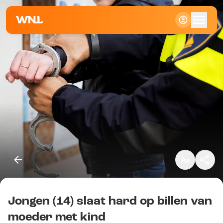
Klein
Standaard
Groot
Jongen (14) slaat hard op billen van
Kopieer link
moeder met kind