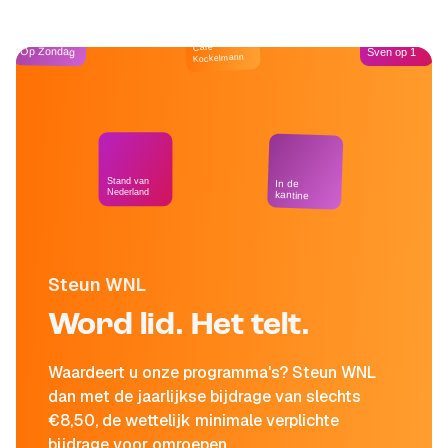
Café
Op Zondag
Sven op 1
Kockelmann
Stand van
In de
Nederland
kantine
Steun WNL
Word lid. Het telt.
Waardeert u onze programma's? Steun WNL
dan met de jaarlijkse bijdrage van slechts
€8,50, de wettelijk minimale verplichte
bijdrage voor omroepen.