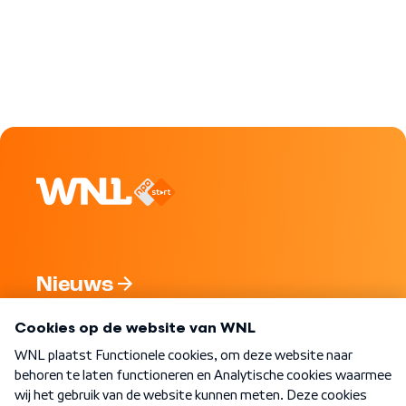
Nieuws
Programma's
Over WNL
Nieuwsbrief
Word Lid