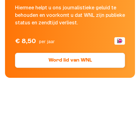
Hiermee helpt u ons journalistieke geluid te
behouden en voorkomt u dat WNL zijn publieke
status en zendtijd verliest.
€ 8,50
per jaar
Word lid van WNL