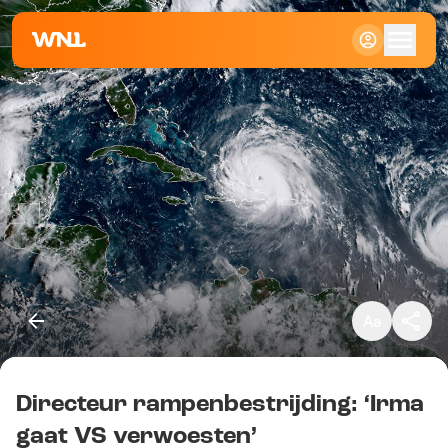
Klein
Standaard
Groot
Directeur rampenbestrijding: ‘Irma
Kopieer link
gaat VS verwoesten’