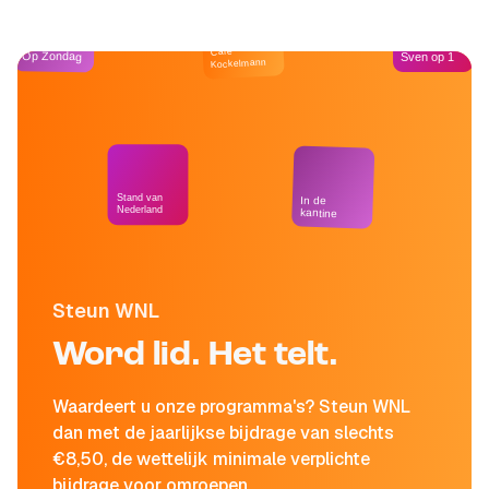
Café
Op Zondag
Sven op 1
Kockelmann
Stand van
In de
Nederland
kantine
Steun WNL
Word lid. Het telt.
Waardeert u onze programma's? Steun WNL
dan met de jaarlijkse bijdrage van slechts
€8,50, de wettelijk minimale verplichte
bijdrage voor omroepen.