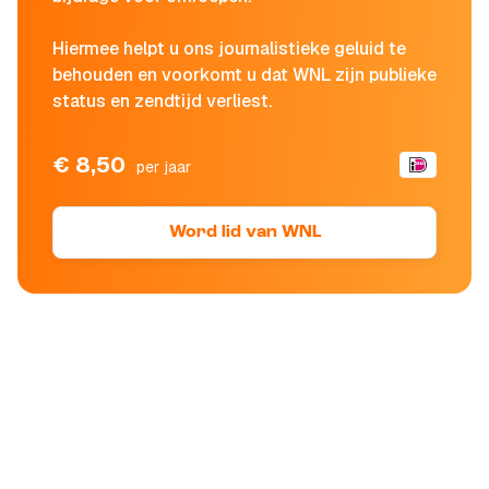
Hiermee helpt u ons journalistieke geluid te
behouden en voorkomt u dat WNL zijn publieke
status en zendtijd verliest.
€ 8,50
per jaar
Word lid van WNL