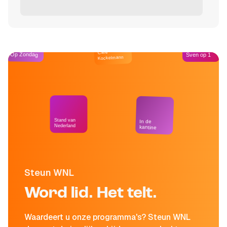
Café
Op Zondag
Sven op 1
Kockelmann
Stand van
In de
Nederland
kantine
Steun WNL
Word lid. Het telt.
Waardeert u onze programma's? Steun WNL