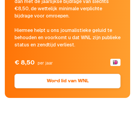
dan met de jaarlijkse bijdrage van slechts
€8,50, de wettelijk minimale verplichte
bijdrage voor omroepen.
Hiermee helpt u ons journalistieke geluid te
behouden en voorkomt u dat WNL zijn publieke
status en zendtijd verliest.
€ 8,50
per jaar
Word lid van WNL