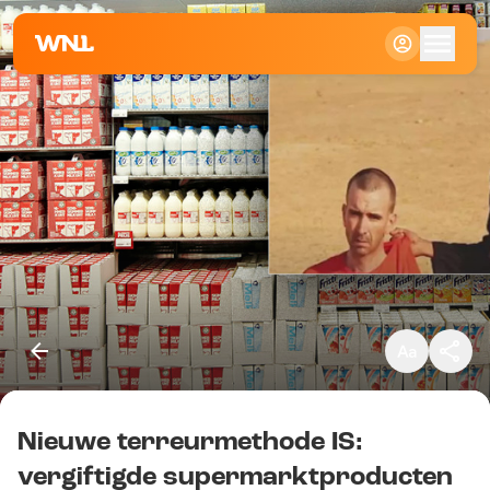
Klein
Standaard
Groot
Nieuwe terreurmethode IS:
Kopieer link
vergiftigde supermarktproducten