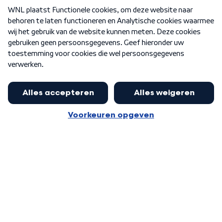
Over WNL
Nieuwsbrief
Word Lid
Meer WNL voor jou
Jan Paternotte optimistisch over
stikstofdebat: 'Geen zwakker
Algemene voorwaarden
Cookie-instellingen
pakket, maar ideeën om het te
Privacy statement
versterken zijn welkom'