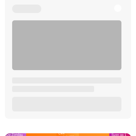
Café
Op Zondag
Sven op 1