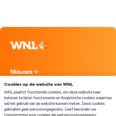
Nieuws
Programma's
Over WNL
Nieuwsbrief
Word Lid