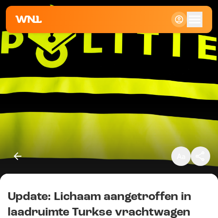
Klein
Standaard
Groot
Update: Lichaam aangetroffen in
Kopieer link
laadruimte Turkse vrachtwagen