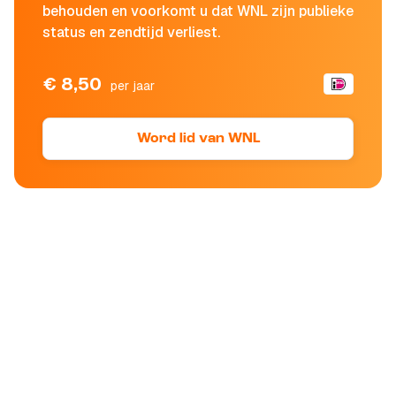
behouden en voorkomt u dat WNL zijn publieke
status en zendtijd verliest.
€ 8,50
per jaar
Word lid van WNL