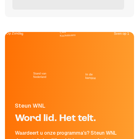
Café
Op Zondag
Sven op 1
Kockelmann
Stand van
In de
Nederland
kantine
Steun WNL
Word lid. Het telt.
Waardeert u onze programma's? Steun WNL