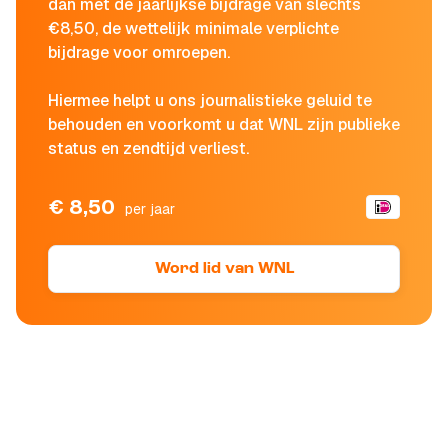
dan met de jaarlijkse bijdrage van slechts
€8,50, de wettelijk minimale verplichte
bijdrage voor omroepen.
Hiermee helpt u ons journalistieke geluid te
behouden en voorkomt u dat WNL zijn publieke
status en zendtijd verliest.
€ 8,50
per jaar
Word lid van WNL