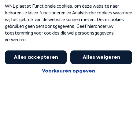
Over WNL
Nieuwsbrief
Word Lid
Meer WNL voor jou
Burgemeester Halsema kritisch:
kabinet deinsde in coronaperiode
Algemene voorwaarden
Cookie-instellingen
terug voor landelijke regie bij
Privacy statement
demonstraties