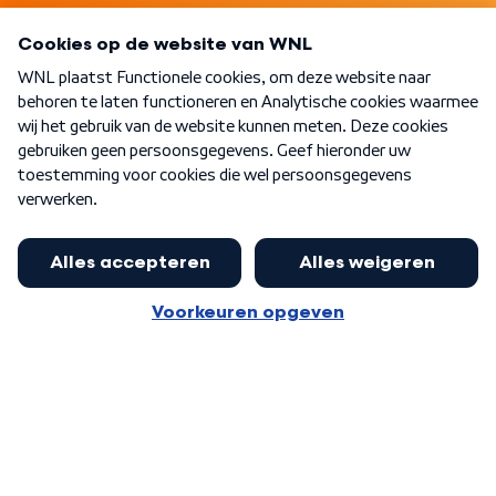
Programma's
Over WNL
Nieuwsbrief
Word Lid
Meer WNL voor jou
Eerste Kamer akkoord met begroting
van minister Sjoerdsma
Algemene voorwaarden
Cookie-instellingen
Privacy statement