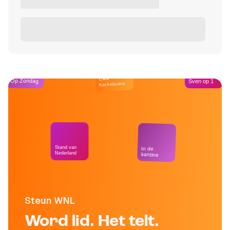
Café
Op Zondag
Sven op 1
Kockelmann
Stand van
In de
Nederland
kantine
Steun WNL
Word lid. Het telt.