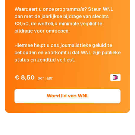
Waardeert u onze programma's? Steun WNL
dan met de jaarlijkse bijdrage van slechts
€8,50, de wettelijk minimale verplichte
bijdrage voor omroepen.
Hiermee helpt u ons journalistieke geluid te
behouden en voorkomt u dat WNL zijn publieke
status en zendtijd verliest.
€ 8,50
per jaar
Word lid van WNL