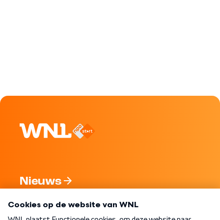
Nieuws
Programma's
Over WNL