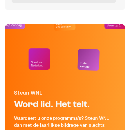
Café
Op Zondag
Sven op 1
Kockelmann
Stand van
In de
Nederland
kantine
Steun WNL
Word lid. Het telt.
Waardeert u onze programma's? Steun WNL
dan met de jaarlijkse bijdrage van slechts