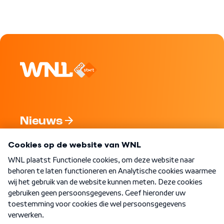
Nieuws
Programma's
Over WNL
Nieuwsbrief
Word Lid