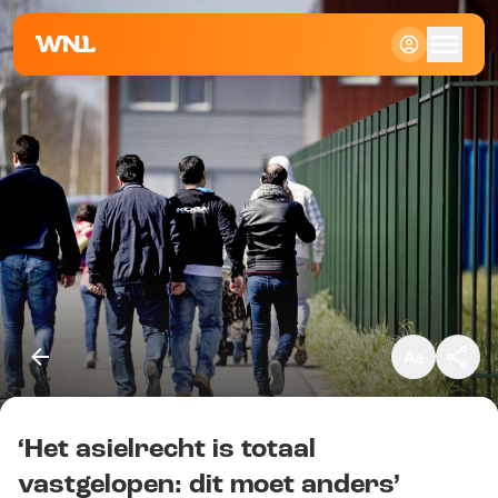
Klein
Standaard
Groot
‘Het asielrecht is totaal
Kopieer link
vastgelopen: dit moet anders’