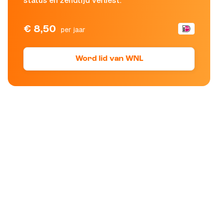
status en zendtijd verliest.
€ 8,50
per jaar
Word lid van WNL