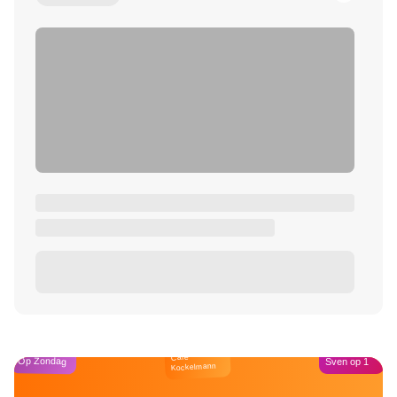
Café
Op Zondag
Sven op 1
Kockelmann