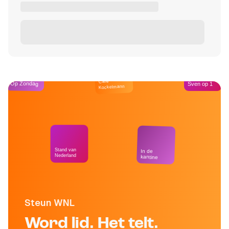
Café
Op Zondag
Sven op 1
Kockelmann
Stand van
In de
Nederland
kantine
Steun WNL
Word lid. Het telt.