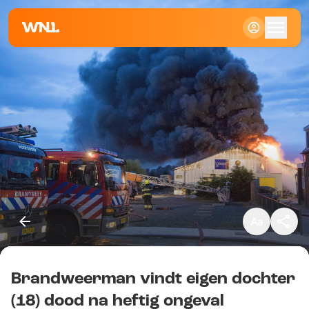
Klein
Standaard
Groot
Brandweerman vindt eigen dochter
Kopieer link
(18) dood na heftig ongeval