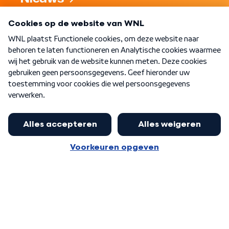
Programma's
Over WNL
Nieuwsbrief
Word Lid
Meer WNL voor jou
Presentator Frank van Leeuwen sluit
aan bij Goedenavond Nederland
Algemene voorwaarden
Cookie-instellingen
Privacy statement