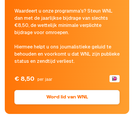
Waardeert u onze programma's? Steun WNL
dan met de jaarlijkse bijdrage van slechts
€8,50, de wettelijk minimale verplichte
bijdrage voor omroepen.
Hiermee helpt u ons journalistieke geluid te
behouden en voorkomt u dat WNL zijn publieke
status en zendtijd verliest.
€ 8,50
per jaar
Word lid van WNL