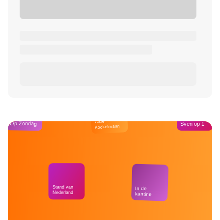
Café
Op Zondag
Sven op 1
Kockelmann
Stand van
In de
Nederland
kantine