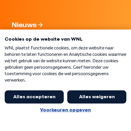
Nieuws
Programma's
Over WNL
Nieuwsbrief
Word Lid
Meer WNL voor jou