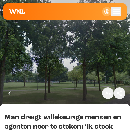
Klein
Standaard
Groot
Man dreigt willekeurige mensen en
Kopieer link
agenten neer te steken: ‘Ik steek