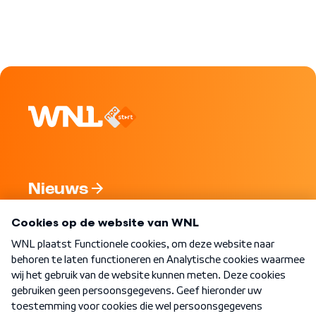
Nieuws
Programma's
Over WNL
Nieuwsbrief
Word Lid