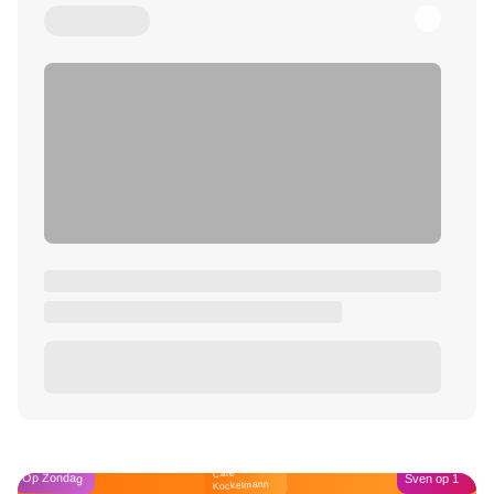
Café
Op Zondag
Sven op 1
Kockelmann