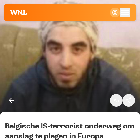
Klein
Standaard
Groot
Belgische IS-terrorist onderweg om
Kopieer link
aanslag te plegen in Europa