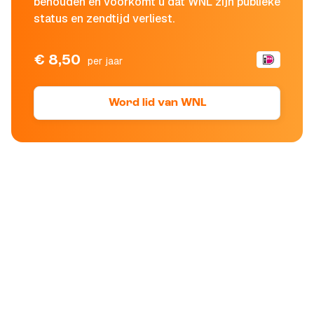
behouden en voorkomt u dat WNL zijn publieke
status en zendtijd verliest.
€ 8,50
per jaar
Word lid van WNL