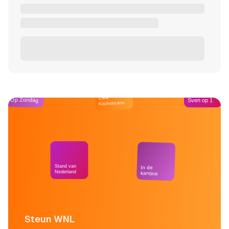
Café
Op Zondag
Sven op 1
Kockelmann
Stand van
In de
Nederland
kantine
Steun WNL