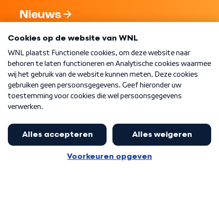
Nieuws
Programma's
Over WNL
Nieuwsbrief
Word Lid
Meer WNL voor jou
Burgemeester Halsema kritisch:
kabinet deinsde in coronaperiode
Algemene voorwaarden
Cookie-instellingen
terug voor landelijke regie bij
Privacy statement