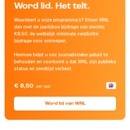
Word lid. Het telt.
Waardeert u onze programma's? Steun WNL
dan met de jaarlijkse bijdrage van slechts
€8,50, de wettelijk minimale verplichte
bijdrage voor omroepen.
Hiermee helpt u ons journalistieke geluid te
behouden en voorkomt u dat WNL zijn publieke
status en zendtijd verliest.
€ 8,50
per jaar
Word lid van WNL