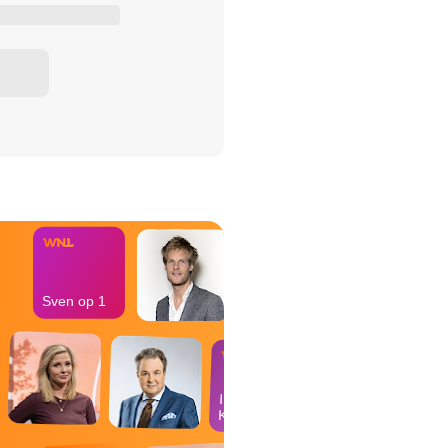
het Misdaad-
bureau
Sven op 1
In de
Kantine