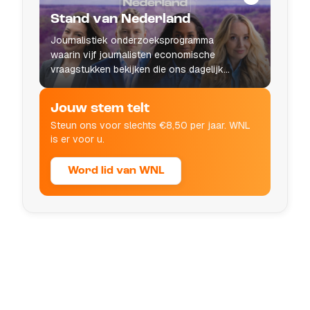
Stand van Nederland
Journalistiek onderzoeksprogramma
waarin vijf journalisten economische
vraagstukken bekijken die ons dagelijks
leven raken.
Jouw stem telt
Steun ons voor slechts €8,50 per jaar. WNL
is er voor u.
Word lid van WNL