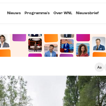
Nieuws
Programma's
Over WNL
Nieuwsbrief
Klein
Kopieer link
Standaard
Groot