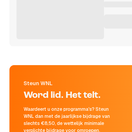
Steun WNL
Word lid. Het telt.
Waardeert u onze programma's? Steun
WNL dan met de jaarlijkse bijdrage van
slechts €8,50, de wettelijk minimale
verplichte bijdrage voor omroepen.