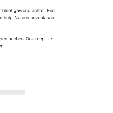
er bleef gewond achter. Een
te hulp. Na een bezoek aan
.
zeien hebben. Ook roept ze
en.