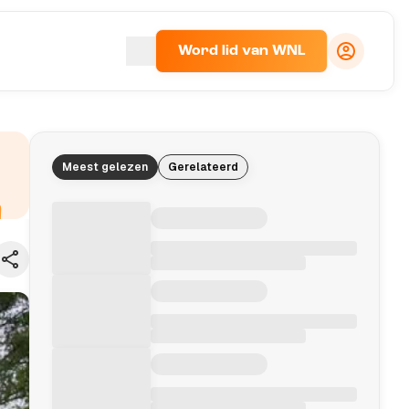
Word lid van WNL
Meest gelezen
Gerelateerd