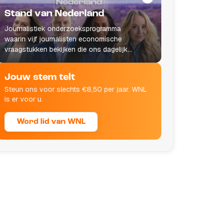
Stand van Nederland
Journalistiek onderzoeksprogramma
waarin vijf journalisten economische
vraagstukken bekijken die ons dagelijks
leven raken.
Jouw stem telt
Steun ons voor slechts €8,50 per jaar. WNL
is er voor u.
Word lid van WNL