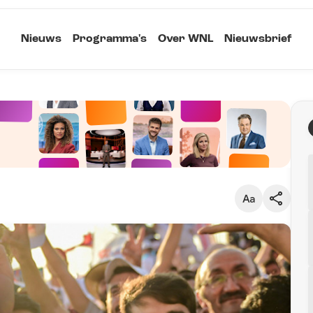
Nieuws
Programma's
Over WNL
Nieuwsbrief
Klein
Kopieer link
Standaard
Groot