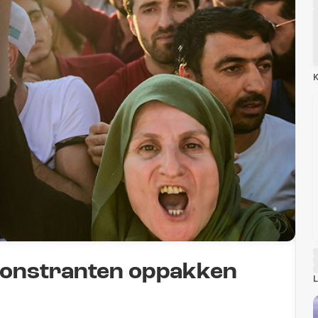
K
emonstranten oppakken
L