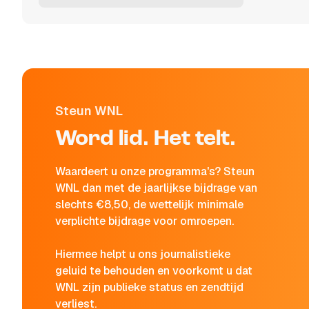
Steun WNL
Word lid. Het telt.
Waardeert u onze programma's? Steun
WNL dan met de jaarlijkse bijdrage van
slechts €8,50, de wettelijk minimale
verplichte bijdrage voor omroepen.
Hiermee helpt u ons journalistieke
geluid te behouden en voorkomt u dat
WNL zijn publieke status en zendtijd
verliest.