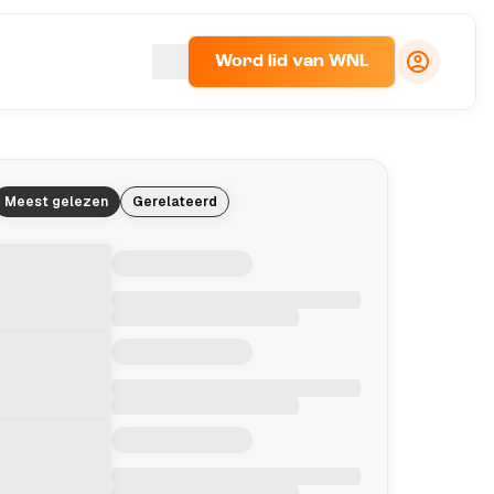
Word lid van WNL
Meest gelezen
Gerelateerd