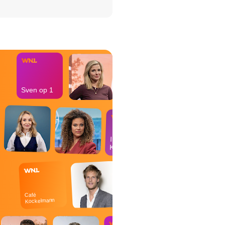
het Misdaad-
bureau
Sven op 1
In de
Kantine
Café
Kockelmann