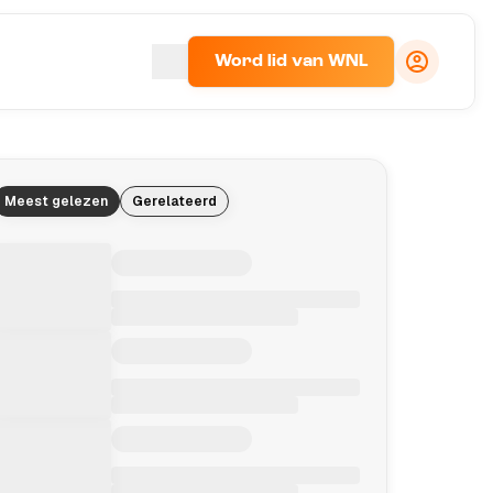
Word lid van WNL
Meest gelezen
Gerelateerd