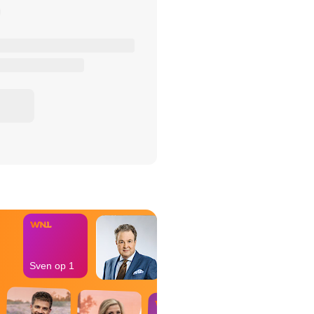
het Misdaad-
bureau
Sven op 1