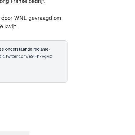
ng Franse bedrijf.
n door WNL gevraagd om
 kwijt.
ze onderstaande reclame-
pic.twitter.com/e9iFh7VgMz