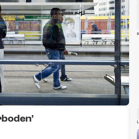
K
rboden’
L