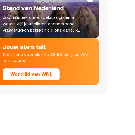
Stand van Nederland
Journalistiek onderzoeksprogramma
waarin vijf journalisten economische
vraagstukken bekijken die ons dagelijks
leven raken.
Jouw stem telt
Steun ons voor slechts €8,50 per jaar. WNL
is er voor u.
Word lid van WNL