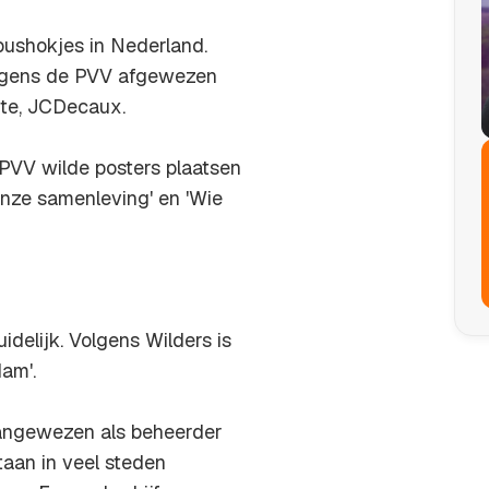
bushokjes in Nederland.
olgens de PVV afgewezen
mte, JCDecaux.
 PVV wilde posters plaatsen
onze samenleving' en 'Wie
elijk. Volgens Wilders is
am'.
angewezen als beheerder
taan in veel steden