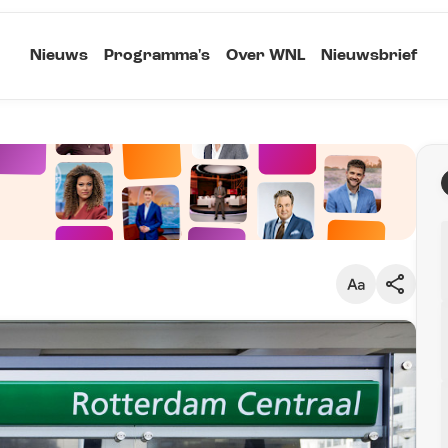
Nieuws
Programma's
Over WNL
Nieuwsbrief
Klein
Kopieer link
Standaard
Groot