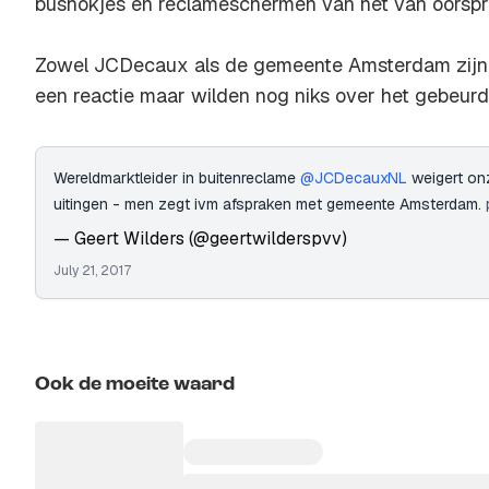
bushokjes en reclameschermen van het van oorspro
Zowel JCDecaux als de gemeente Amsterdam zij
een reactie maar wilden nog niks over het gebeurde
Wereldmarktleider in buitenreclame
@JCDecauxNL
weigert on
uitingen - men zegt ivm afspraken met gemeente Amsterdam.
— Geert Wilders (@geertwilderspvv)
July 21, 2017
Ook de moeite waard