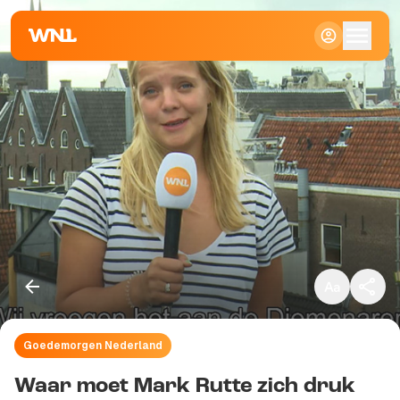
Klein
Standaard
Groot
Goedemorgen Nederland
Kopieer link
Waar moet Mark Rutte zich druk