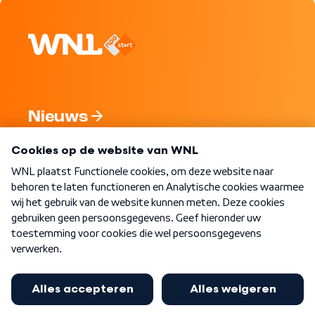
Nieuws
Programma's
Over WNL
Nieuwsbrief
Word Lid