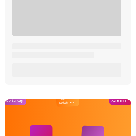
Café
Op Zondag
Sven op 1
Kockelmann