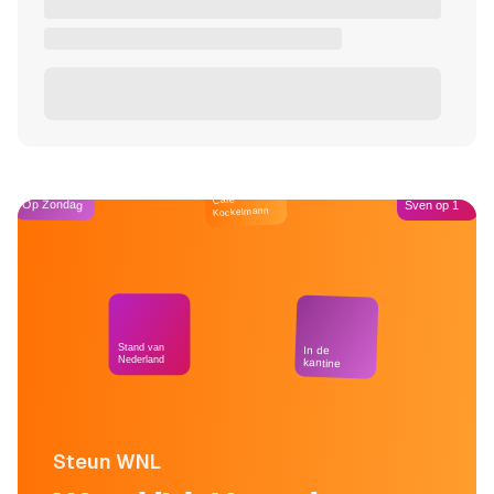
Café
Op Zondag
Sven op 1
Kockelmann
Stand van
In de
Nederland
kantine
Steun WNL