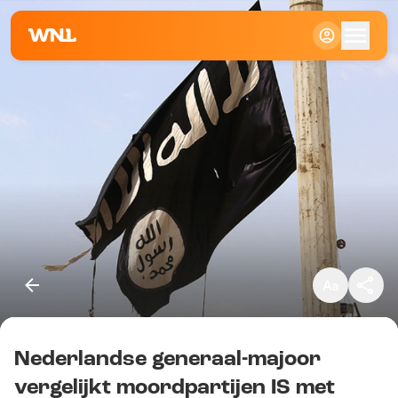
Klein
Standaard
Groot
Nederlandse generaal-majoor
Kopieer link
vergelijkt moordpartijen IS met