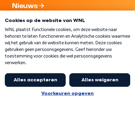
Nieuws
Programma's
Over WNL
Nieuwsbrief
Word Lid
Meer WNL voor jou
Eerste Kamer akkoord met begroting
van minister Sjoerdsma
Algemene voorwaarden
Cookie-instellingen
Privacy statement