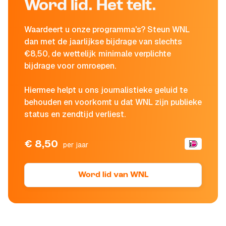
Word lid. Het telt.
Waardeert u onze programma's? Steun WNL
dan met de jaarlijkse bijdrage van slechts
€8,50, de wettelijk minimale verplichte
bijdrage voor omroepen.
Hiermee helpt u ons journalistieke geluid te
behouden en voorkomt u dat WNL zijn publieke
status en zendtijd verliest.
€ 8,50
per jaar
Word lid van WNL