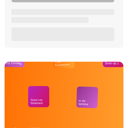
Café
Op Zondag
Sven op 1
Kockelmann
Stand van
In de
Nederland
kantine