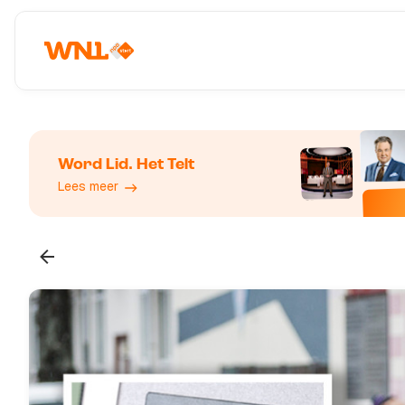
Word Lid. Het Telt
Lees meer