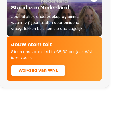
Stand van Nederland
Journalistiek onderzoeksprogramma
waarin vijf journalisten economische
vraagstukken bekijken die ons dagelijks
leven raken.
Jouw stem telt
Steun ons voor slechts €8,50 per jaar. WNL
is er voor u.
Word lid van WNL