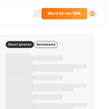
Word lid van WNL
Meest gelezen
Gerelateerd