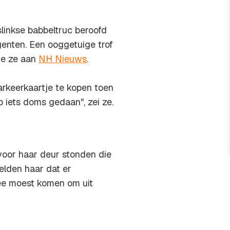
linkse babbeltruc beroofd
enten. Een ooggetuige trof
de ze aan
NH Nieuws
.
arkeerkaartje te kopen toen
 iets doms gedaan", zei ze.
voor haar deur stonden die
elden haar dat er
ee moest komen om uit