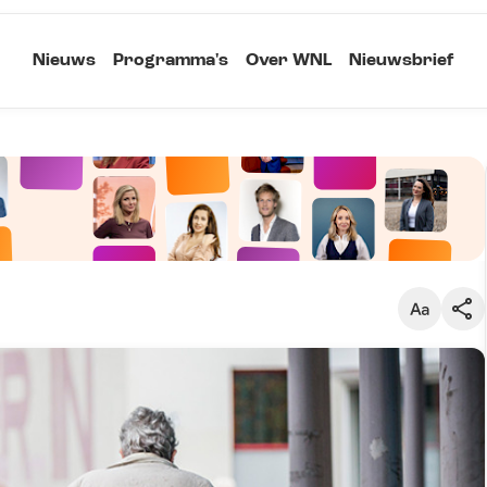
Nieuws
Programma's
Over WNL
Nieuwsbrief
Klein
Kopieer link
Standaard
Groot