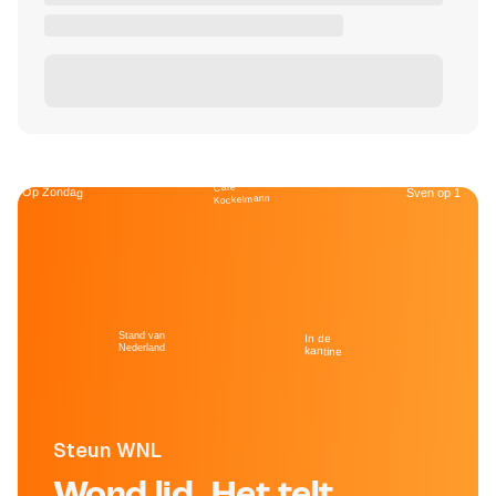
Café
Op Zondag
Sven op 1
Kockelmann
Stand van
In de
Nederland
kantine
Steun WNL