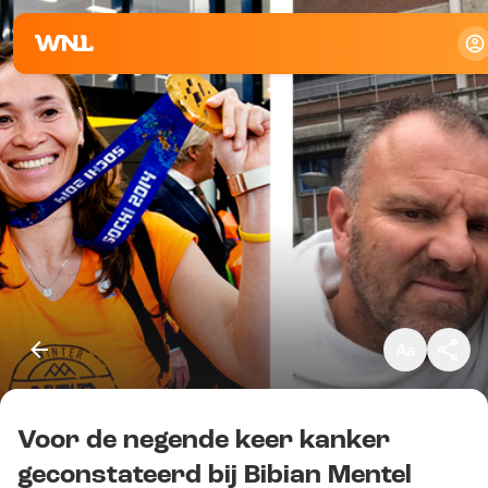
Klein
Standaard
Groot
Voor de negende keer kanker
Kopieer link
geconstateerd bij Bibian Mentel