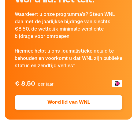
Word lid. Het telt.
Waardeert u onze programma's? Steun WNL
dan met de jaarlijkse bijdrage van slechts
€8,50, de wettelijk minimale verplichte
bijdrage voor omroepen.
Hiermee helpt u ons journalistieke geluid te
behouden en voorkomt u dat WNL zijn publieke
status en zendtijd verliest.
€ 8,50
per jaar
Word lid van WNL