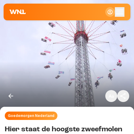
Klein
Standaard
Groot
Goedemorgen Nederland
Kopieer link
Hier staat de hoogste zweefmolen