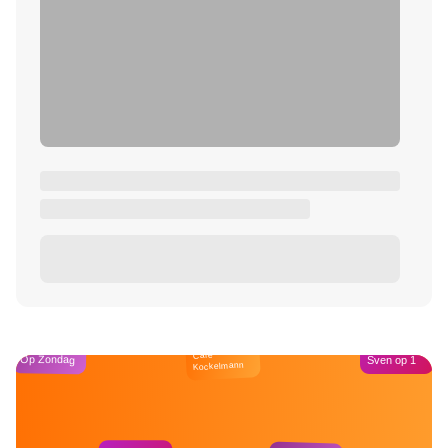
Café
Op Zondag
Sven op 1
Kockelmann