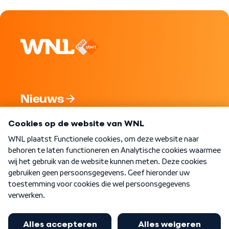
Nieuws
Programma's
Over WNL
Nieuwsbrief
Word Lid