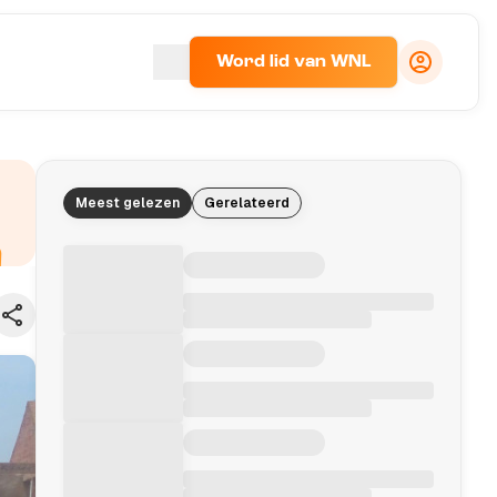
Word lid van WNL
Meest gelezen
Gerelateerd