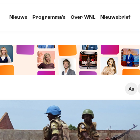
Nieuws
Programma's
Over WNL
Nieuwsbrief
Klein
Kopieer link
Standaard
Groot