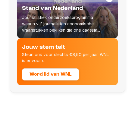
Stand van Nederland
Journalistiek onderzoeksprogramma
waarin vijf journalisten economische
vraagstukken bekijken die ons dagelijks
leven raken.
Jouw stem telt
Steun ons voor slechts €8,50 per jaar. WNL
is er voor u.
Word lid van WNL