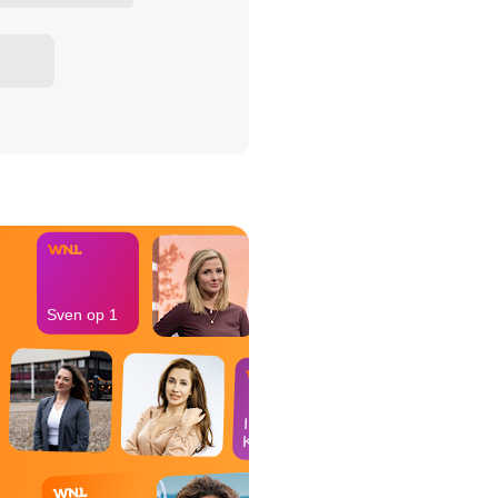
het Misdaad-
bureau
Sven op 1
In de
Kantine