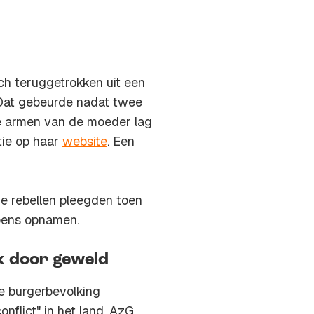
ch teruggetrokken uit een
. Dat gebeurde nadat twee
de armen van de moeder lag
tie op haar
website
. Een
e rebellen pleegden toen
apens opnamen.
ek door geweld
e burgerbevolking
nflict" in het land. AzG