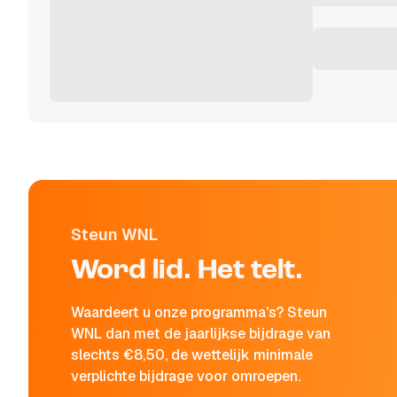
Steun WNL
Word lid. Het telt.
Waardeert u onze programma's? Steun
WNL dan met de jaarlijkse bijdrage van
slechts €8,50, de wettelijk minimale
verplichte bijdrage voor omroepen.