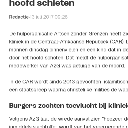
hoofd schieten
Redactie
13 juli 2017 09:28
•
De hulporganisatie Artsen zonder Grenzen heeft zi
kliniek in de Centraal-Afrikaanse Republiek (CAR)
mannen dinsdag binnenvielen en een kind dat in 
door het hoofd schoten. Dat meldt de hulporganisa
medewerker van AzG was getuige van de moord.
In de CAR wordt sinds 2013 gevochten: islamitisch
een staatsgreep waarna christelijke milities de w
Burgers zochten toevlucht bij klini
Volgens AzG laat de wrede aanval zien "hoezeer d
inmiddels slachtoffer wordt van het verergerende co