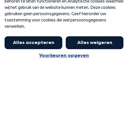
Nieuwsbrief
Word Lid
Meer WNL voor jou
Burgemeester Halsema kritisch:
kabinet deinsde in coronaperiode
Algemene voorwaarden
Cookie-instellingen
terug voor landelijke regie bij
Privacy statement
demonstraties