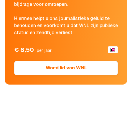
bijdrage voor omroepen.
Hiermee helpt u ons journalistieke geluid te
behouden en voorkomt u dat WNL zijn publieke
status en zendtijd verliest.
€ 8,50
per jaar
Word lid van WNL