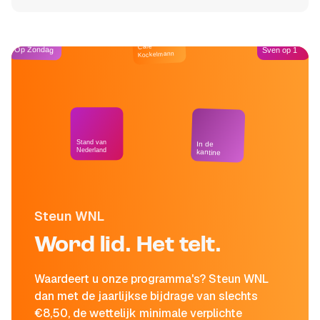
Café
Op Zondag
Sven op 1
Kockelmann
Stand van
In de
Nederland
kantine
Steun WNL
Word lid. Het telt.
Waardeert u onze programma's? Steun WNL
dan met de jaarlijkse bijdrage van slechts
€8,50, de wettelijk minimale verplichte