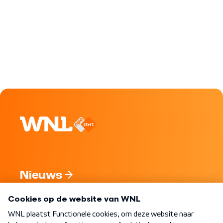
Nieuws
Programma's
Over WNL