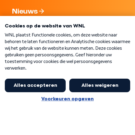
Nieuws
Programma's
Over WNL
Nieuwsbrief
Word Lid
Meer WNL voor jou
Eerste Kamer akkoord met begroting
van minister Sjoerdsma
Algemene voorwaarden
Cookie-instellingen