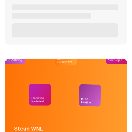
Café
Op Zondag
Sven op 1
Kockelmann
Stand van
In de
Nederland
kantine
Steun WNL