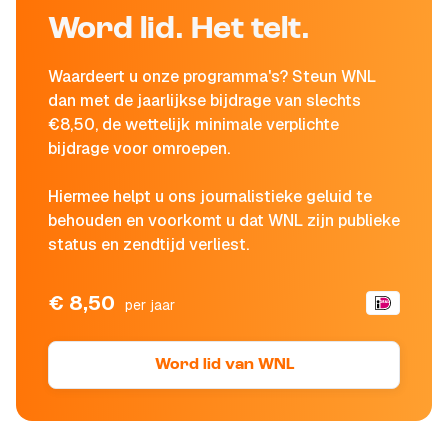
Word lid. Het telt.
Waardeert u onze programma's? Steun WNL
dan met de jaarlijkse bijdrage van slechts
€8,50, de wettelijk minimale verplichte
bijdrage voor omroepen.
Hiermee helpt u ons journalistieke geluid te
behouden en voorkomt u dat WNL zijn publieke
status en zendtijd verliest.
€ 8,50
per jaar
Word lid van WNL