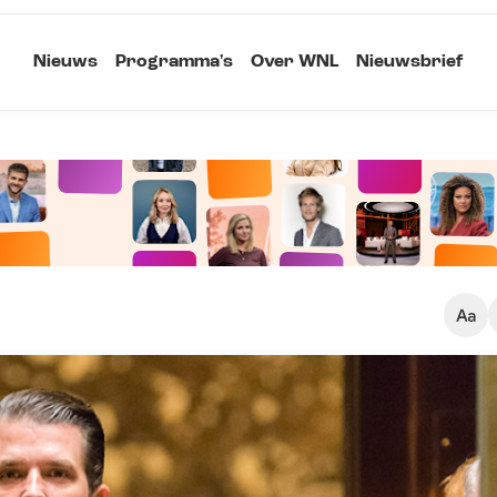
Nieuws
Programma's
Over WNL
Nieuwsbrief
Klein
Kopieer link
Standaard
Groot