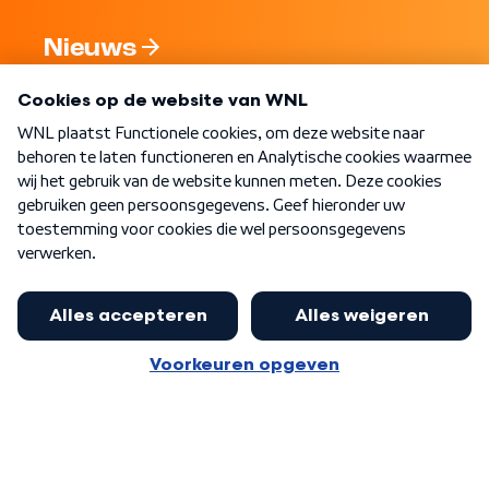
Nieuws
Programma's
Over WNL
Nieuwsbrief
Word Lid
Meer WNL voor jou
Burgemeester Halsema kritisch:
kabinet deinsde in coronaperiode
Algemene voorwaarden
Cookie-instellingen