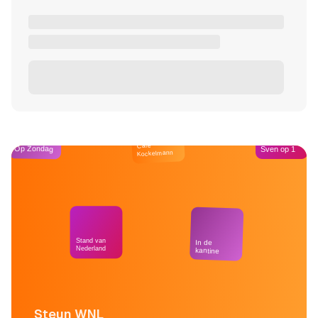
Café
Op Zondag
Sven op 1
Kockelmann
Stand van
In de
Nederland
kantine
Steun WNL