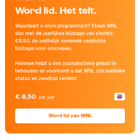
Word lid. Het telt.
Waardeert u onze programma's? Steun WNL
dan met de jaarlijkse bijdrage van slechts
€8,50, de wettelijk minimale verplichte
bijdrage voor omroepen.
Hiermee helpt u ons journalistieke geluid te
behouden en voorkomt u dat WNL zijn publieke
status en zendtijd verliest.
€ 8,50
per jaar
Word lid van WNL