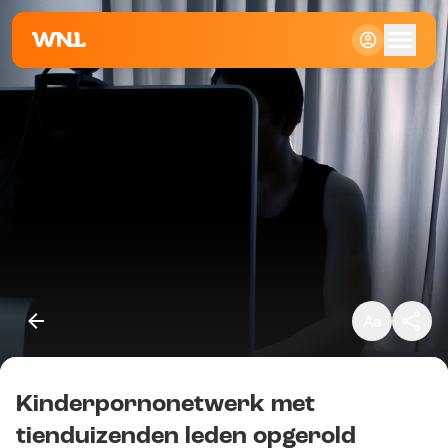
Klein
Standaard
Groot
Kinderpornonetwerk met
Kopieer link
tienduizenden leden opgerold