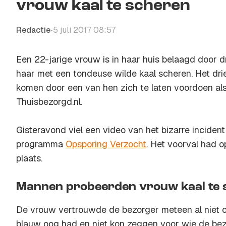
vrouw kaal te scheren
Redactie
5 juli 2017 08:57
•
Een 22-jarige vrouw is in haar huis belaagd door 
haar met een tondeuse wilde kaal scheren. Het dri
komen door een van hen zich te laten voordoen al
Thuisbezorgd.nl.
Gisteravond viel een video van het bizarre incident
programma
Opsporing Verzocht
. Het voorval had o
plaats.
Mannen probeerden vrouw kaal te 
De vrouw vertrouwde de bezorger meteen al niet o
blauw oog had en niet kon zeggen voor wie de be