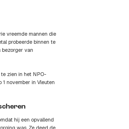
drie vreemde mannen die
etal probeerde binnen te
s bezorger van
 te zien in het NPO-
p 1 november in Vleuten
scheren
mdat hij een opvallend
zorging was. Ze deed de