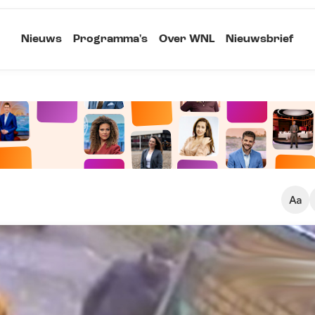
Nieuws
Programma's
Over WNL
Nieuwsbrief
Klein
Kopieer link
Standaard
Groot