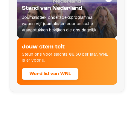
Stand van Nederland
Journalistiek onderzoeksprogramma
waarin vijf journalisten economische
vraagstukken bekijken die ons dagelijks
leven raken.
Jouw stem telt
Steun ons voor slechts €8,50 per jaar. WNL
is er voor u.
Word lid van WNL