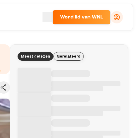
Word lid van WNL
Meest gelezen
Gerelateerd