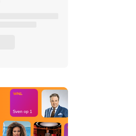
het Misdaad-
bureau
Sven op 1