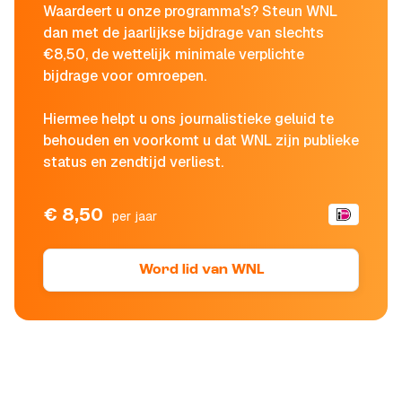
Waardeert u onze programma's? Steun WNL
dan met de jaarlijkse bijdrage van slechts
€8,50, de wettelijk minimale verplichte
bijdrage voor omroepen.
Hiermee helpt u ons journalistieke geluid te
behouden en voorkomt u dat WNL zijn publieke
status en zendtijd verliest.
€ 8,50
per jaar
Word lid van WNL