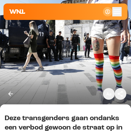
Klein
Standaard
Groot
Deze transgenders gaan ondanks
Kopieer link
een verbod gewoon de straat op in