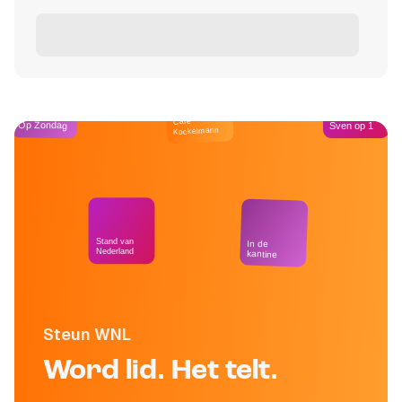
Café
Op Zondag
Sven op 1
Kockelmann
Stand van
In de
Nederland
kantine
Steun WNL
Word lid. Het telt.