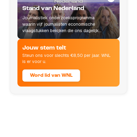
Stand van Nederland
Journalistiek onderzoeksprogramma
waarin vijf journalisten economische
vraagstukken bekijken die ons dagelijks
leven raken.
Jouw stem telt
Steun ons voor slechts €8,50 per jaar. WNL
is er voor u.
Word lid van WNL