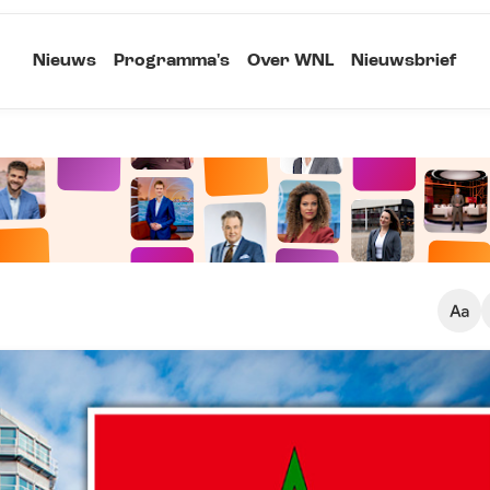
Nieuws
Programma's
Over WNL
Nieuwsbrief
Klein
Kopieer link
Standaard
Groot