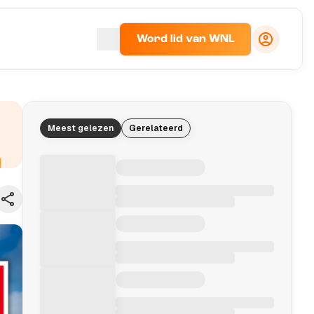
Word lid van WNL
Meest gelezen
Gerelateerd